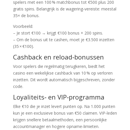
spelers met een 100 % matchbonus tot €500 plus 200
gratis spins. Belangrijk is de wagering‑vereiste: meestal
35× de bonus.
Voorbeeld:
– Je stort €100 → krijgt €100 bonus + 200 spins.
– Om de bonus uit te cashen, moet je €3.500 inzetten
(35 × €100).
Cashback en reload‑bonussen
Voor spelers die regelmatig terugkeren, biedt het
casino een wekelijkse cashback van 10 % op verloren
inzetten. Dit wordt automatisch bijgeschreven, zonder
code.
Loyaliteits‑ en VIP‑programma
Elke €10 die je inzet levert punten op. Na 1.000 punten
kun je een exclusieve bonus van €50 claimen. VIP‑leden
krijgen snellere betaalmethoden, een persoonlijke
accountmanager en hogere opname‑limieten.