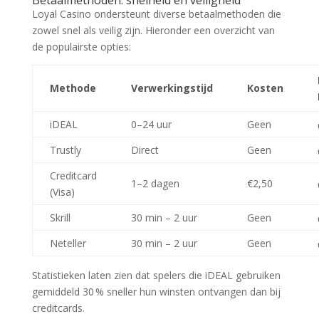
Betaalmethoden: snelheid en veiligheid
Loyal Casino ondersteunt diverse betaalmethoden die
zowel snel als veilig zijn. Hieronder een overzicht van
de populairste opties:
Methode
Verwerkingstijd
Kosten
iDEAL
0–24 uur
Geen
Trustly
Direct
Geen
Creditcard
1–2 dagen
€2,50
(Visa)
Skrill
30 min – 2 uur
Geen
Neteller
30 min – 2 uur
Geen
Statistieken laten zien dat spelers die iDEAL gebruiken
gemiddeld 30 % sneller hun winsten ontvangen dan bij
creditcards.