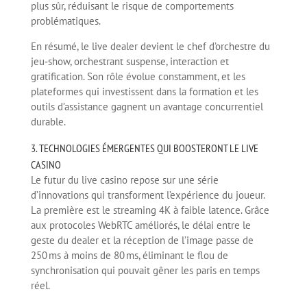
plus sûr, réduisant le risque de comportements
problématiques.
En résumé, le live dealer devient le chef d’orchestre du
jeu‑show, orchestrant suspense, interaction et
gratification. Son rôle évolue constamment, et les
plateformes qui investissent dans la formation et les
outils d’assistance gagnent un avantage concurrentiel
durable.
3. TECHNOLOGIES ÉMERGENTES QUI BOOSTERONT LE LIVE
CASINO
Le futur du live casino repose sur une série
d’innovations qui transforment l’expérience du joueur.
La première est le streaming 4K à faible latence. Grâce
aux protocoles WebRTC améliorés, le délai entre le
geste du dealer et la réception de l’image passe de
250 ms à moins de 80 ms, éliminant le flou de
synchronisation qui pouvait gêner les paris en temps
réel.