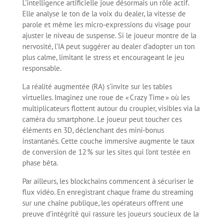
L’intelligence artificielle joue désormais un rôle actif.
Elle analyse le ton de la voix du dealer, la vitesse de
parole et même les micro‑expressions du visage pour
ajuster le niveau de suspense. Si le joueur montre de la
nervosité, l’IA peut suggérer au dealer d’adopter un ton
plus calme, limitant le stress et encourageant le jeu
responsable.
La réalité augmentée (RA) s’invite sur les tables
virtuelles. Imaginez une roue de « Crazy Time » où les
multiplicateurs flottent autour du croupier, visibles via la
caméra du smartphone. Le joueur peut toucher ces
éléments en 3D, déclenchant des mini‑bonus
instantanés. Cette couche immersive augmente le taux
de conversion de 12 % sur les sites qui l’ont testée en
phase bêta.
Par ailleurs, les blockchains commencent à sécuriser le
flux vidéo. En enregistrant chaque frame du streaming
sur une chaîne publique, les opérateurs offrent une
preuve d’intégrité qui rassure les joueurs soucieux de la