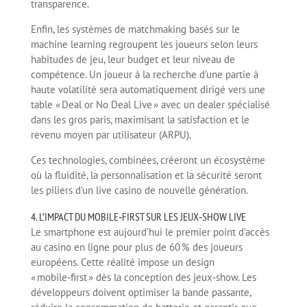
transparence.
Enfin, les systèmes de matchmaking basés sur le
machine learning regroupent les joueurs selon leurs
habitudes de jeu, leur budget et leur niveau de
compétence. Un joueur à la recherche d’une partie à
haute volatilité sera automatiquement dirigé vers une
table « Deal or No Deal Live » avec un dealer spécialisé
dans les gros paris, maximisant la satisfaction et le
revenu moyen par utilisateur (ARPU).
Ces technologies, combinées, créeront un écosystème
où la fluidité, la personnalisation et la sécurité seront
les piliers d’un live casino de nouvelle génération.
4. L’IMPACT DU MOBILE‑FIRST SUR LES JEUX‑SHOW LIVE
Le smartphone est aujourd’hui le premier point d’accès
au casino en ligne pour plus de 60 % des joueurs
européens. Cette réalité impose un design
« mobile‑first » dès la conception des jeux‑show. Les
développeurs doivent optimiser la bande passante,