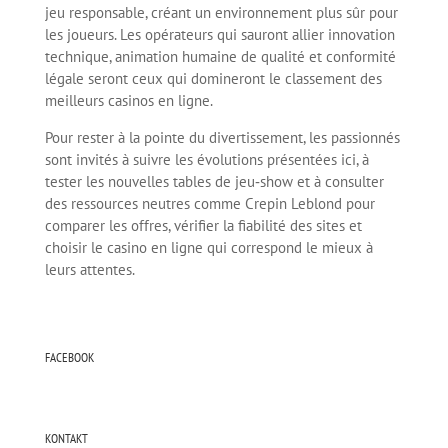
jeu responsable, créant un environnement plus sûr pour
les joueurs. Les opérateurs qui sauront allier innovation
technique, animation humaine de qualité et conformité
légale seront ceux qui domineront le classement des
meilleurs casinos en ligne.
Pour rester à la pointe du divertissement, les passionnés
sont invités à suivre les évolutions présentées ici, à
tester les nouvelles tables de jeu‑show et à consulter
des ressources neutres comme Crepin Leblond pour
comparer les offres, vérifier la fiabilité des sites et
choisir le casino en ligne qui correspond le mieux à
leurs attentes.
FACEBOOK
KONTAKT