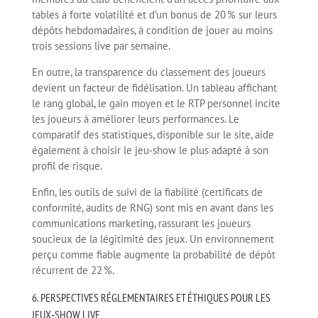
tables à forte volatilité et d’un bonus de 20 % sur leurs
dépôts hebdomadaires, à condition de jouer au moins
trois sessions live par semaine.
En outre, la transparence du classement des joueurs
devient un facteur de fidélisation. Un tableau affichant
le rang global, le gain moyen et le RTP personnel incite
les joueurs à améliorer leurs performances. Le
comparatif des statistiques, disponible sur le site, aide
également à choisir le jeu‑show le plus adapté à son
profil de risque.
Enfin, les outils de suivi de la fiabilité (certificats de
conformité, audits de RNG) sont mis en avant dans les
communications marketing, rassurant les joueurs
soucieux de la légitimité des jeux. Un environnement
perçu comme fiable augmente la probabilité de dépôt
récurrent de 22 %.
6. PERSPECTIVES RÉGLEMENTAIRES ET ÉTHIQUES POUR LES
JEUX‑SHOW LIVE