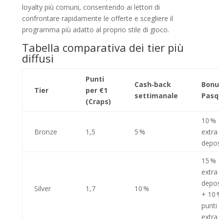
loyalty più comuni, consentendo ai lettori di
confrontare rapidamente le offerte e scegliere il
programma più adatto al proprio stile di gioco.
Tabella comparativa dei tier più
diffusi
Punti
Cash‑back
Bonu
Tier
per €1
settimanale
Pasq
(Craps)
10 %
Bronze
1,5
5 %
extra
depos
15 %
extra
depos
Silver
1,7
10 %
+ 10 
punti
extra