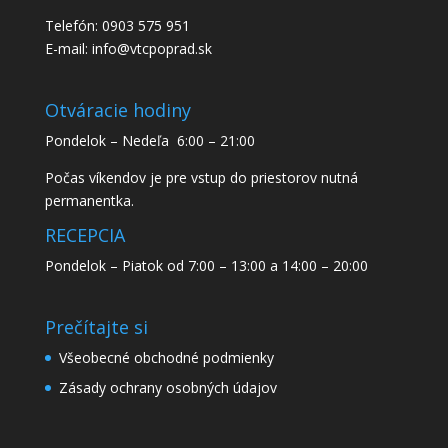
Telefón: 0903 575 951
E-mail: info@vtcpoprad.sk
Otváracie hodiny
Pondelok –
Nedeľa 6:00 – 21:00
Počas víkendov je pre vstup do priestorov nutná
permanentka.
RECEPCIA
Pondelok – Piatok od 7:00 – 13:00 a 14:00 – 20:00
Prečítajte si
Všeobecné obchodné podmienky
Zásady ochrany osobných údajov