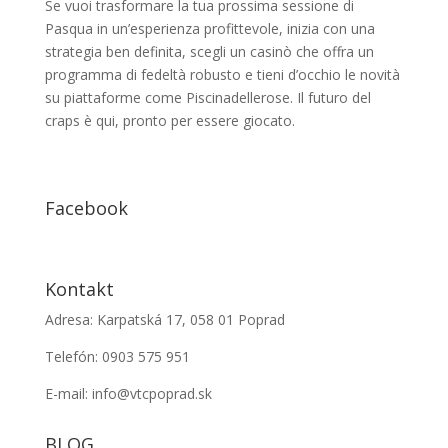
Se vuoi trasformare la tua prossima sessione di
Pasqua in un’esperienza profittevole, inizia con una
strategia ben definita, scegli un casinò che offra un
programma di fedeltà robusto e tieni d’occhio le novità
su piattaforme come Piscinadellerose. Il futuro del
craps è qui, pronto per essere giocato.
Facebook
Kontakt
Adresa: Karpatská 17, 058 01 Poprad
Telefón: 0903 575 951
E-mail: info@vtcpoprad.sk
BLOG