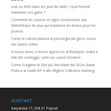
Live ou RNG dans les jeux de table ? Quel format
maximise vos gains ?
Comment les casinos en ligne construisent une
bibliothèque de jeux qui maximise les bonus pour les
joueurs
Come la cultura plasma la psicologia del gioco sicuro
nei casinò online
Il nuovo anno, il nuovo approccio al blackjack: realtà e
miti del conteggio carte nei casinò moderni
Come Scegliere le Slot più Vincolanti del 2024: Guida
Pratica ai Livelli VIP e alle Migliori Collezioni iGaming
KONTAKT
Karpatská 17, 058 01 Poprad