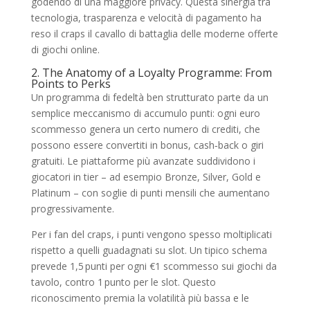
godendo di una maggiore privacy. Questa sinergia tra
tecnologia, trasparenza e velocità di pagamento ha
reso il craps il cavallo di battaglia delle moderne offerte
di giochi online.
2. The Anatomy of a Loyalty Programme: From
Points to Perks
Un programma di fedeltà ben strutturato parte da un
semplice meccanismo di accumulo punti: ogni euro
scommesso genera un certo numero di crediti, che
possono essere convertiti in bonus, cash‑back o giri
gratuiti. Le piattaforme più avanzate suddividono i
giocatori in tier – ad esempio Bronze, Silver, Gold e
Platinum – con soglie di punti mensili che aumentano
progressivamente.
Per i fan del craps, i punti vengono spesso moltiplicati
rispetto a quelli guadagnati su slot. Un tipico schema
prevede 1,5 punti per ogni €1 scommesso sui giochi da
tavolo, contro 1 punto per le slot. Questo
riconoscimento premia la volatilità più bassa e le