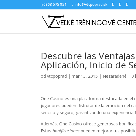
0903 575 951
info@vtcpoprad.sk
Descubre las Ventajas
Aplicación, Inicio de 
od
vtcpoprad
|
mar 13, 2015
|
Nezaradené
|
0
One Casino es una plataforma destacada en el m
jugadores pueden disfrutar de la emoción del ca
sencillo y seguro, garantizando una experiencia f
Además, One Casino ofrece generosas bonificac
Estas
bonificaciones
pueden mejorar tus posibilid