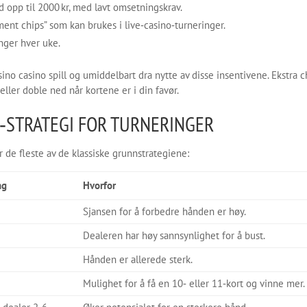
 opp til 2000 kr, med lavt omsetningskrav.
ment chips” som kan brukes i live‑casino‑turneringer.
nger hver uke.
ino casino spill og umiddelbart dra nytte av disse insentivene. Ekstra c
 eller doble ned når kortene er i din favør.
STRATEGI FOR TURNERINGER
r de fleste av de klassiske grunnstrategiene:
ng
Hvorfor
Sjansen for å forbedre hånden er høy.
Dealeren har høy sannsynlighet for å bust.
Hånden er allerede sterk.
Mulighet for å få en 10‑ eller 11‑kort og vinne mer.