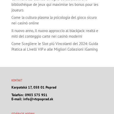
bibliothèque de jeux qui maximise les bonus pour les
joueurs
Come la cultura plasma la psicologia del gioco sicuro
nei casinò online
Il nuovo anno, il nuovo approccio al blackjack: realtà e
miti del conteggio carte nei casinò moderni
Come Scegliere le Slot più Vincolanti del 2024: Guida
Pratica ai Livelli VIP e alle Migliori Collezioni iGaming
KONTAKT
Karpatská 17, 058 01 Poprad
Telefón: 0903 575 951
E-mail: info@vtcpoprad.sk
OTVÁRACIE HODINY