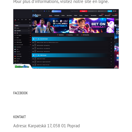
Pour plus d’informations, visitez notre site en ligne.
FACEBOOK
KONTAKT
Adresa: Karpatská 17, 058 01 Poprad