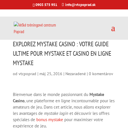
0903 575 951
info@vtcpoprad.sk
EXPLOREZ MYSTAKE CASINO : VOTRE GUIDE
ULTIME POUR MYSTAKE ET CASINO EN LIGNE
MYSTAKE
od
vtcpoprad
|
máj 25, 2016
|
Nezaradené
|
0 komentárov
Bienvenue dans le monde passionnant du
Mystake
Casino
, une plateforme en ligne incontournable pour les
amateurs de jeu. Dans cet article, nous allons explorer
les avantages de
mystake login
et découvrir les offres
spéciales de
bonus mystake
pour maximiser votre
expérience de jeu.