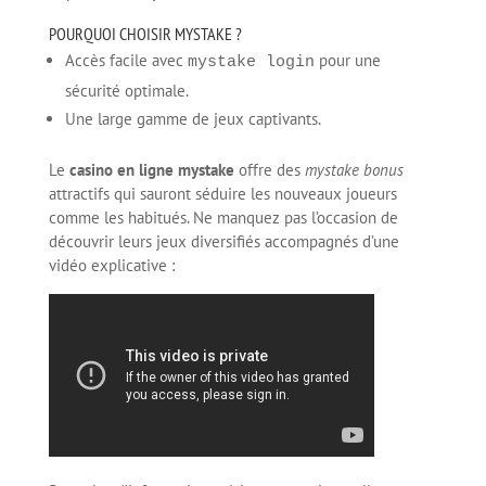
POURQUOI CHOISIR MYSTAKE ?
Accès facile avec
pour une
mystake login
sécurité optimale.
Une large gamme de jeux captivants.
Le
casino en ligne mystake
offre des
mystake bonus
attractifs qui sauront séduire les nouveaux joueurs
comme les habitués. Ne manquez pas l’occasion de
découvrir leurs jeux diversifiés accompagnés d’une
vidéo explicative :