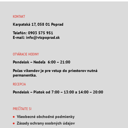
KONTAKT
Karpatská 17, 058 01 Poprad
Telefón: 0903 575 951
E-mail: info@vtcpoprad.sk
OTVÁRACIE HODINY
Pondelok –
Nedeľa 6:00 – 21:00
Počas víkendov je pre vstup do priestorov nutná
permanentka.
RECEPCIA
Pondelok – Piatok od 7:00 – 13:00 a 14:00 – 20:00
PREČÍTAJTE SI
Všeobecné obchodné podmienky
Zásady ochrany osobných údajov