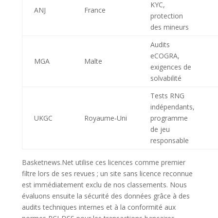
KYC,
ANJ
France
protection
des mineurs
Audits
eCOGRA,
MGA
Malte
exigences de
solvabilité
Tests RNG
indépendants,
UKGC
Royaume‑Uni
programme
de jeu
responsable
Basketnews.Net utilise ces licences comme premier
filtre lors de ses revues ; un site sans licence reconnue
est immédiatement exclu de nos classements. Nous
évaluons ensuite la sécurité des données grâce à des
audits techniques internes et à la conformité aux