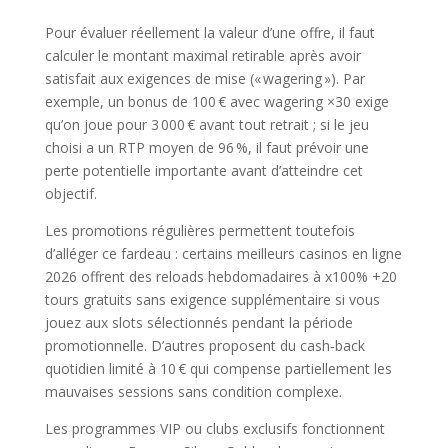
Pour évaluer réellement la valeur d’une offre, il faut
calculer le montant maximal retirable après avoir
satisfait aux exigences de mise (« wagering »). Par
exemple, un bonus de 100 € avec wagering ×30 exige
qu’on joue pour 3 000 € avant tout retrait ; si le jeu
choisi a un RTP moyen de 96 %, il faut prévoir une
perte potentielle importante avant d’atteindre cet
objectif.
Les promotions régulières permettent toutefois
d’alléger ce fardeau : certains meilleurs casinos en ligne
2026 offrent des reloads hebdomadaires à x100% +20
tours gratuits sans exigence supplémentaire si vous
jouez aux slots sélectionnés pendant la période
promotionnelle. D’autres proposent du cash‑back
quotidien limité à 10 € qui compense partiellement les
mauvaises sessions sans condition complexe.
Les programmes VIP ou clubs exclusifs fonctionnent