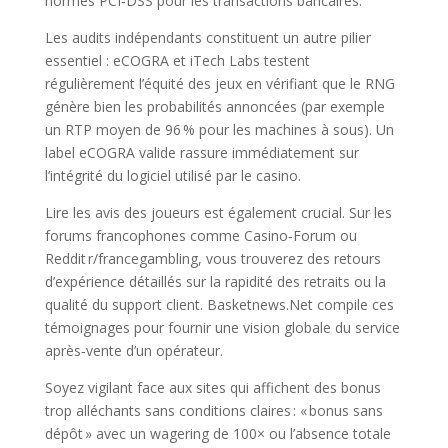
normes PCI‑DSS pour les transactions bancaires.
Les audits indépendants constituent un autre pilier
essentiel : eCOGRA et iTech Labs testent
régulièrement l’équité des jeux en vérifiant que le RNG
génère bien les probabilités annoncées (par exemple
un RTP moyen de 96 % pour les machines à sous). Un
label eCOGRA valide rassure immédiatement sur
l’intégrité du logiciel utilisé par le casino.
Lire les avis des joueurs est également crucial. Sur les
forums francophones comme Casino‑Forum ou
Reddit r/francegambling, vous trouverez des retours
d’expérience détaillés sur la rapidité des retraits ou la
qualité du support client. Basketnews.Net compile ces
témoignages pour fournir une vision globale du service
après‑vente d’un opérateur.
Soyez vigilant face aux sites qui affichent des bonus
trop alléchants sans conditions claires : « bonus sans
dépôt » avec un wagering de 100× ou l’absence totale