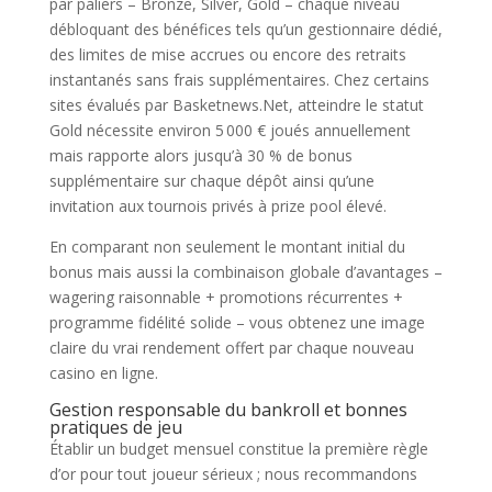
par paliers – Bronze, Silver, Gold – chaque niveau
débloquant des bénéfices tels qu’un gestionnaire dédié,
des limites de mise accrues ou encore des retraits
instantanés sans frais supplémentaires. Chez certains
sites évalués par Basketnews.Net, atteindre le statut
Gold nécessite environ 5 000 € joués annuellement
mais rapporte alors jusqu’à 30 % de bonus
supplémentaire sur chaque dépôt ainsi qu’une
invitation aux tournois privés à prize pool élevé.
En comparant non seulement le montant initial du
bonus mais aussi la combinaison globale d’avantages –
wagering raisonnable + promotions récurrentes +
programme fidélité solide – vous obtenez une image
claire du vrai rendement offert par chaque nouveau
casino en ligne.
Gestion responsable du bankroll et bonnes
pratiques de jeu
Établir un budget mensuel constitue la première règle
d’or pour tout joueur sérieux ; nous recommandons