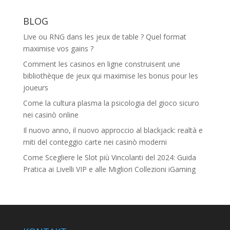
BLOG
Live ou RNG dans les jeux de table ? Quel format
maximise vos gains ?
Comment les casinos en ligne construisent une
bibliothèque de jeux qui maximise les bonus pour les
joueurs
Come la cultura plasma la psicologia del gioco sicuro
nei casinò online
Il nuovo anno, il nuovo approccio al blackjack: realtà e
miti del conteggio carte nei casinò moderni
Come Scegliere le Slot più Vincolanti del 2024: Guida
Pratica ai Livelli VIP e alle Migliori Collezioni iGaming