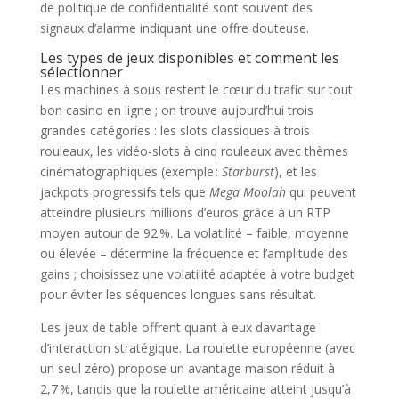
de politique de confidentialité sont souvent des
signaux d’alarme indiquant une offre douteuse.
Les types de jeux disponibles et comment les
sélectionner
Les machines à sous restent le cœur du trafic sur tout
bon casino en ligne ; on trouve aujourd’hui trois
grandes catégories : les slots classiques à trois
rouleaux, les vidéo‑slots à cinq rouleaux avec thèmes
cinématographiques (exemple :
Starburst
), et les
jackpots progressifs tels que
Mega Moolah
qui peuvent
atteindre plusieurs millions d’euros grâce à un RTP
moyen autour de 92 %. La volatilité – faible, moyenne
ou élevée – détermine la fréquence et l’amplitude des
gains ; choisissez une volatilité adaptée à votre budget
pour éviter les séquences longues sans résultat.
Les jeux de table offrent quant à eux davantage
d’interaction stratégique. La roulette européenne (avec
un seul zéro) propose un avantage maison réduit à
2,7 %, tandis que la roulette américaine atteint jusqu’à