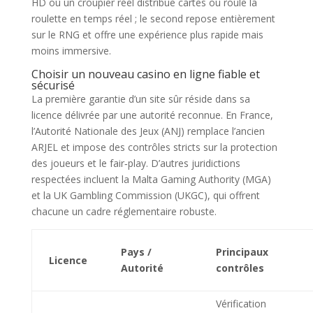
HD où un croupier réel distribue cartes ou roule la
roulette en temps réel ; le second repose entièrement
sur le RNG et offre une expérience plus rapide mais
moins immersive.
Choisir un nouveau casino en ligne fiable et
sécurisé
La première garantie d’un site sûr réside dans sa
licence délivrée par une autorité reconnue. En France,
l’Autorité Nationale des Jeux (ANJ) remplace l’ancien
ARJEL et impose des contrôles stricts sur la protection
des joueurs et le fair‑play. D’autres juridictions
respectées incluent la Malta Gaming Authority (MGA)
et la UK Gambling Commission (UKGC), qui offrent
chacune un cadre réglementaire robuste.
Pays /
Principaux
Licence
Autorité
contrôles
Vérification