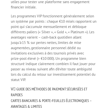
utiles pour tester une plateforme sans engagement
financier initiale.
Les programmes VIP fonctionnent généralement selon
un système par points : chaque €10 misés rapportent un
point qui s’accumule mensuellement et débloque
différents paliers (« Silver », « Gold », « Platinum »). Les
avantages varient – cash‑back quotidien allant
jusqu’à 15 % sur pertes nettes, limites de mise
augmentées, gestionnaire personnel dédié ou
invitations exclusives à des tournois privés avec
prize‑pool élevé (> €10 000). Un programme bien
structuré indique clairement combien il faut jouer pour
passer au niveau suivant afin d’éviter toute ambiguïté
lors du calcul du retour sur investissement potentiel du
statut VIP.
V️⃣ GUIDE DES MÉTHODES DE PAIEMENT SÉCURISÉES ET
RAPIDES
CARTES BANCAIRES & PORTE‑FEUILLES ÉLECTRONIQUES –
AVANTAGES & LIMITES