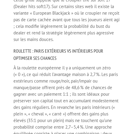
(Dealer hits soft17). Sur certains sites web il existe la
variante « European Blackjack » où le croupier ne reçoit
pas de carte cachée avant que tous les joueurs aient agi
; cela modifie légèrement la probabilité du bust du
dealer et rend la stratégie légèrement plus agressive
sur les mains douces.
ROULETTE : PARIS EXTÉRIEURS VS INTÉRIEURS POUR
OPTIMISER SES CHANCES
À la roulette européenne il y a uniquement un zéro
(« 0 »), ce qui réduit l’avantage maison à 2,7 %. Les paris
extérieurs comme rouge/noir, pair/impair ou
manque/passe offrent près de 48,6 % de chances de
gagner avec un paiement 1:1 ; ils sont idéaux pour
préserver son capital tout en accumulant modestement
des gains réguliers. En revanche les paris intérieurs («
plein », « cheval », « carré ») offrent des gains plus
élevés (35:1 pour un plein) mais ne touchent qu’une
probabilité comprise entre 2,7–5,4 %. Une approche
équilibrée consiste à placer une combinaison : deux