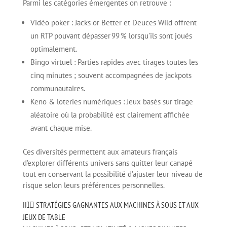
Parmi les catégories émergentes on retrouve :
Vidéo poker : Jacks or Better et Deuces Wild offrent
un RTP pouvant dépasser 99 % lorsqu’ils sont joués
optimalement.
Bingo virtuel : Parties rapides avec tirages toutes les
cinq minutes ; souvent accompagnées de jackpots
communautaires.
Keno & loteries numériques : Jeux basés sur tirage
aléatoire où la probabilité est clairement affichée
avant chaque mise.
Ces diversités permettent aux amateurs français
d’explorer différents univers sans quitter leur canapé
tout en conservant la possibilité d’ajuster leur niveau de
risque selon leurs préférences personnelles.
III️⃣ STRATÉGIES GAGNANTES AUX MACHINES À SOUS ET AUX
JEUX DE TABLE