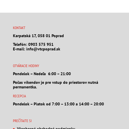
KONTAKT
Karpatská 17, 058 01 Poprad
Telefón: 0903 575 951
E-mail: info@vtcpoprad.sk
OTVÁRACIE HODINY
Pondelok –
Nedeľa 6:00 – 21:00
Počas víkendov je pre vstup do priestorov nutná
permanentka.
RECEPCIA
Pondelok – Piatok od 7:00 – 13:00 a 14:00 – 20:00
PREČÍTAJTE SI
Všeobecné obchodné podmienky