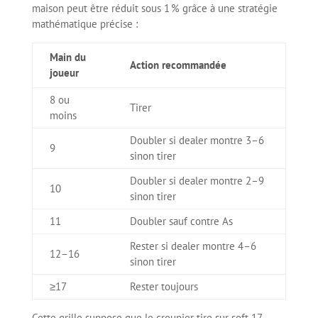
maison peut être réduit sous 1 % grâce à une stratégie
mathématique précise :
Main du
Action recommandée
joueur
8 ou
Tirer
moins
Doubler si dealer montre 3–6
9
sinon tirer
Doubler si dealer montre 2–9
10
sinon tirer
11
Doubler sauf contre As
Rester si dealer montre 4–6
12–16
sinon tirer
≥17
Rester toujours
Cette grille suppose que le croupier tire sur soft 17