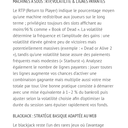
MACHINES À SOUS : RTP, VOLATILITÉ & LIGNES PAYANTES
Le RTP (Return to Player) indique le pourcentage moyen
qu’une machine redistribue aux joueurs sur le long
terme ; privilégiez toujours des slots affichant au
moins 96 % comme « Book of Dead ». La volatilité
détermine la fréquence et l’amplitude des gains : une
volatilité élevée génère peu de victoires mais
potentiellement massives (exemple : « Dead or Alive 2
»), tandis qu’une volatilité basse assure des paiements
fréquents mais modestes (« Starburst »). Analysez
également le nombre de lignes payantes : jouer toutes
les lignes augmente vos chances d’activer une
combinaison gagnante mais multiplie aussi votre mise
totale par tour. Une bonne pratique consiste à démarrer
avec une mise équivalente à 1–2 % du bankroll puis
ajuster selon la volatilité choisie afin d’optimiser la
durée du session sans épuiser rapidement vos fonds.
BLACKJACK : STRATÉGIE BASIQUE ADAPTÉE AU WEB
Le blackjack reste l’un des rares jeux où l’avantage