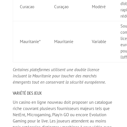
d’o
Curacao
Curaçao
Modéré
rap
réd
Sou
com
lic
Mauritanie*
Mauritanie
Variable
eur
pou
l’of
Certaines plateformes utilisent une double licence
incluant la Mauritanie pour toucher des marchés
émergents tout en conservant la sécurité européenne.
VARIÉTÉ DES JEUX
Un casino en ligne nouveau doit proposer un catalogue
riche couvrant plusieurs fournisseurs majeurs tels que
NetEnt, Microgaming, Play’n GO ou encore Evolution
Gaming pour le live. Les joueurs attendent au moins