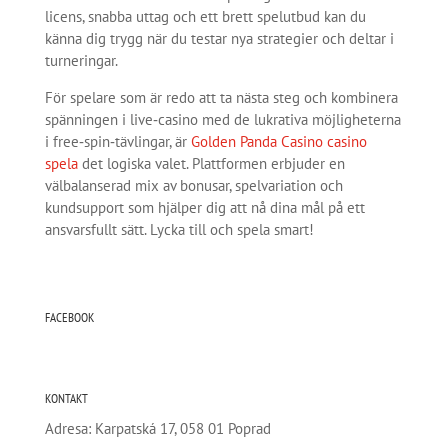
licens, snabba uttag och ett brett spelutbud kan du
känna dig trygg när du testar nya strategier och deltar i
turneringar.
För spelare som är redo att ta nästa steg och kombinera
spänningen i live‑casino med de lukrativa möjligheterna
i free‑spin‑tävlingar, är
Golden Panda Casino casino
spela
det logiska valet. Plattformen erbjuder en
välbalanserad mix av bonusar, spelvariation och
kundsupport som hjälper dig att nå dina mål på ett
ansvarsfullt sätt. Lycka till och spela smart!
FACEBOOK
KONTAKT
Adresa: Karpatská 17, 058 01 Poprad