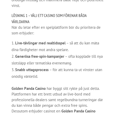
vinst.
LÖSNING 1 – VÄLJ ETT CASINO SOM FÖRENAR BÅDA
VÄRLDARNA
När du letar efter en spelplattform bör du prioritera de
som erbjuder:
Live‑tävlingar med realtidsspel
– så att du kan mäta
dina färdigheter mot andra spelare.
Generösa free‑spin‑kampanjer
– ofta kopplade till nya
slotsläpp eller tematiska evenemang.
Snabb uttagsprocess
– för att kunna ta ut vinster utan
onödig väntetid.
Golden Panda Casino
har byggt sitt rykte på just detta.
Plattformen har ett brett utbud av live‑bord med
professionella dealers samt regelbundna turneringar där
du kan vinna både pengar och extra free spins.
Dessutom erbjuder casinot en
Golden Panda Casino