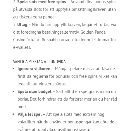
Spela slots med free spins
– Använd dina bonus‑spins
på utvalda slots för att uppfylla omsättningskraven utan
att riskera egna pengar.
Uttag
– När du har uppfyllt kraven, begär ett uttag via
ditt föredragna betalningsalternativ. Golden Panda
Casino är känt för snabba uttag, ofta inom 24 timmar för
e‑wallets.
VANLIGA MISSTAG ATT UNDVIKA
Ignorera villkoren
– Många spelare missar att läsa de
finstilta reglerna för bonusar och free spins, vilket kan
leda till att vinster spärras.
Spela utan budget
– Sätt alltid en spelgräns innan du
börjar. Det förhindrar att du förlorar mer än du har råd
med.
Välja fel spel
– Att spela slots med extrem hög
volatilitet när du använder bonuspengar kan göra det
svårare att uppfylla omsättningskraven.