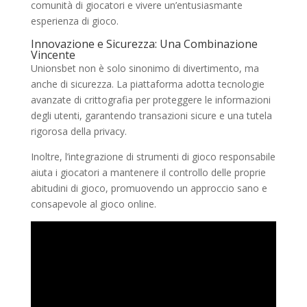
comunità di giocatori e vivere un’entusiasmante
esperienza di gioco.
Innovazione e Sicurezza: Una Combinazione
Vincente
Unionsbet non è solo sinonimo di divertimento, ma
anche di sicurezza. La piattaforma adotta tecnologie
avanzate di crittografia per proteggere le informazioni
degli utenti, garantendo transazioni sicure e una tutela
rigorosa della privacy.
Inoltre, l’integrazione di strumenti di gioco responsabile
aiuta i giocatori a mantenere il controllo delle proprie
abitudini di gioco, promuovendo un approccio sano e
consapevole al gioco online.