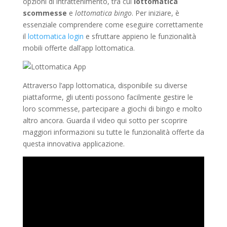
opzioni di intrattenimento, tra cui
lottomatica
scommesse
e
lottomatica bingo
. Per iniziare, è
essenziale comprendere come eseguire correttamente
il
lottomatica login
e sfruttare appieno le funzionalità
mobili offerte dall’app lottomatica.
Attraverso l’app lottomatica, disponibile su diverse
piattaforme, gli utenti possono facilmente gestire le
loro scommesse, partecipare a giochi di bingo e molto
altro ancora. Guarda il video qui sotto per scoprire
maggiori informazioni su tutte le funzionalità offerte da
questa innovativa applicazione.