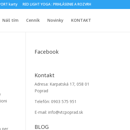
PORT karty
RED LIGHT YOGA : PRIHLÁSENIE A ROZVRH
Náš tím
Cenník
Novinky
KONTAKT
Facebook
Kontakt
Adresa: Karpatská 17, 058 01
Poprad
e
ioni
Telefón: 0903 575 951
E-mail: info@vtcpoprad.sk
BLOG
o per