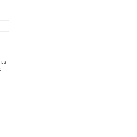
. La
e