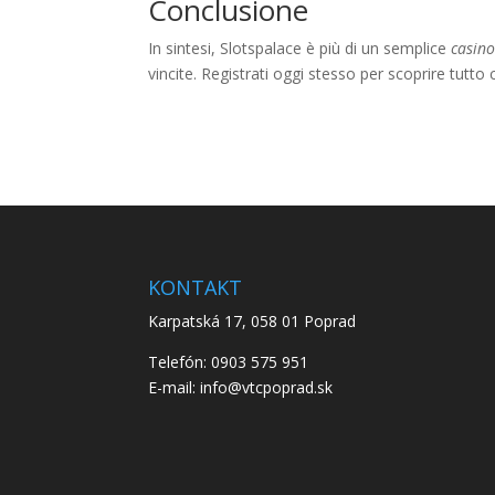
Conclusione
In sintesi, Slotspalace è più di un semplice
casino
vincite. Registrati oggi stesso per scoprire tutto 
KONTAKT
Karpatská 17, 058 01 Poprad
Telefón: 0903 575 951
E-mail: info@vtcpoprad.sk