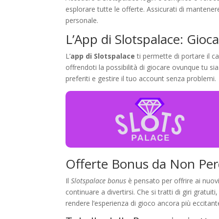
esplorare tutte le offerte. Assicurati di mantener
personale.
L’App di Slotspalace: Gio
L’
app di Slotspalace
ti permette di portare il c
offrendoti la possibilità di giocare ovunque tu sia
preferiti e gestire il tuo account senza problemi.
Offerte Bonus da Non Per
Il
Slotspalace bonus
è pensato per offrire ai nuovi
continuare a divertirsi. Che si tratti di giri grat
rendere l’esperienza di gioco ancora più eccitant