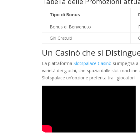
Tabella delle Promozioni attua
Tipo di Bonus
Bonus di Benvenuto
Giri Gratuiti
Un Casinò che si Distingu
La piattaforma
Slotspalace Casinò
si impegna a f
varietà dei giochi, che spazia dalle slot machine ai 
Slotspalace un’opzione preferita tra i giocatori.